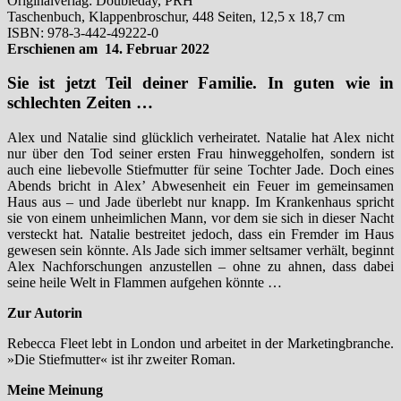
Originalverlag: Doubleday, PRH
Taschenbuch, Klappenbroschur, 448 Seiten, 12,5 x 18,7 cm
ISBN: 978-3-442-49222-0
Erschienen am 14. Februar 2022
Sie ist jetzt Teil deiner Familie. In guten wie in
schlechten Zeiten …
Alex und Natalie sind glücklich verheiratet. Natalie hat Alex nicht
nur über den Tod seiner ersten Frau hinweggeholfen, sondern ist
auch eine liebevolle Stiefmutter für seine Tochter Jade. Doch eines
Abends bricht in Alex’ Abwesenheit ein Feuer im gemeinsamen
Haus aus – und Jade überlebt nur knapp. Im Krankenhaus spricht
sie von einem unheimlichen Mann, vor dem sie sich in dieser Nacht
versteckt hat. Natalie bestreitet jedoch, dass ein Fremder im Haus
gewesen sein könnte. Als Jade sich immer seltsamer verhält, beginnt
Alex Nachforschungen anzustellen – ohne zu ahnen, dass dabei
seine heile Welt in Flammen aufgehen könnte …
Zur Autorin
Rebecca Fleet lebt in London und arbeitet in der Marketingbranche.
»Die Stiefmutter« ist ihr zweiter Roman.
Meine Meinung