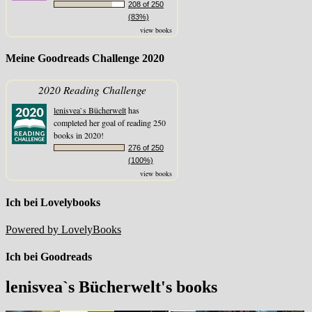
208 of 250
(83%)
view books
Meine Goodreads Challenge 2020
2020 Reading Challenge
lenisvea`s Bücherwelt
has
completed her goal of reading 250
books in 2020!
276 of 250
(100%)
view books
Ich bei Lovelybooks
Powered by LovelyBooks
Ich bei Goodreads
lenisvea`s Bücherwelt's books