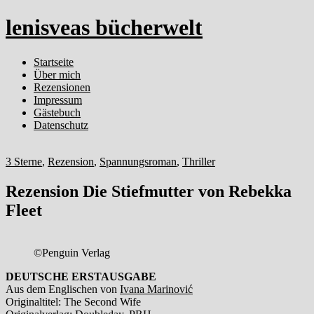
lenisveas bücherwelt
Startseite
Über mich
Rezensionen
Impressum
Gästebuch
Datenschutz
3 Sterne
,
Rezension
,
Spannungsroman
,
Thriller
Rezension Die Stiefmutter von Rebekka
Fleet
©Penguin Verlag
DEUTSCHE ERSTAUSGABE
Aus dem Englischen von
Ivana Marinović
Originaltitel: The Second Wife