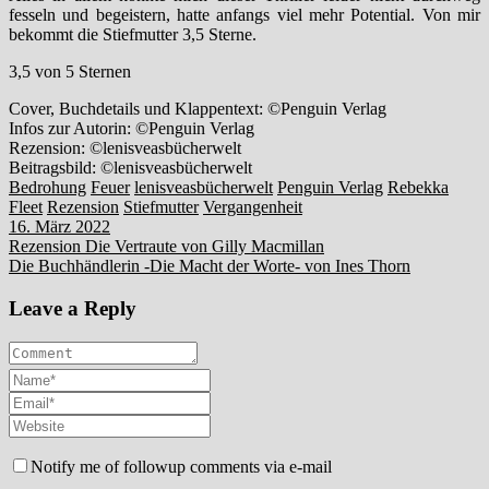
fesseln und begeistern, hatte anfangs viel mehr Potential. Von mir
bekommt die Stiefmutter 3,5 Sterne.
3,5 von 5 Sternen
Cover, Buchdetails und Klappentext: ©Penguin Verlag
Infos zur Autorin: ©Penguin Verlag
Rezension: ©lenisveasbücherwelt
Beitragsbild: ©lenisveasbücherwelt
Bedrohung
Feuer
lenisveasbücherwelt
Penguin Verlag
Rebekka
Fleet
Rezension
Stiefmutter
Vergangenheit
16. März 2022
Beitragsnavigation
Rezension Die Vertraute von Gilly Macmillan
Die Buchhändlerin -Die Macht der Worte- von Ines Thorn
Leave a Reply
Notify me of followup comments via e-mail