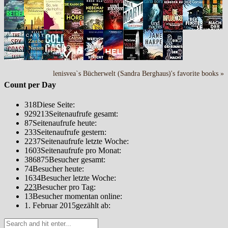
lenisvea`s Bücherwelt (Sandra Berghaus)'s favorite books »
Count per Day
318
Diese Seite:
929213
Seitenaufrufe gesamt:
87
Seitenaufrufe heute:
233
Seitenaufrufe gestern:
2237
Seitenaufrufe letzte Woche:
1603
Seitenaufrufe pro Monat:
386875
Besucher gesamt:
74
Besucher heute:
1634
Besucher letzte Woche:
223
Besucher pro Tag:
13
Besucher momentan online:
1. Februar 2015
gezählt ab: