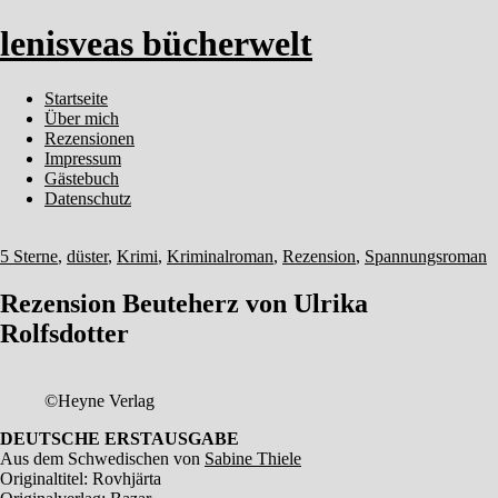
lenisveas bücherwelt
Startseite
Über mich
Rezensionen
Impressum
Gästebuch
Datenschutz
5 Sterne
,
düster
,
Krimi
,
Kriminalroman
,
Rezension
,
Spannungsroman
Rezension Beuteherz von Ulrika
Rolfsdotter
©Heyne Verlag
DEUTSCHE ERSTAUSGABE
Aus dem Schwedischen von
Sabine Thiele
Originaltitel: Rovhjärta