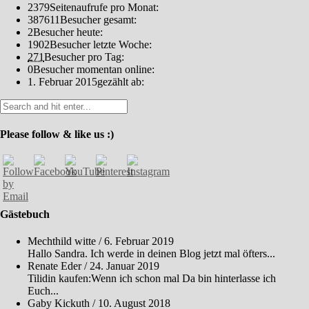
2379
Seitenaufrufe pro Monat:
387611
Besucher gesamt:
2
Besucher heute:
1902
Besucher letzte Woche:
271
Besucher pro Tag:
0
Besucher momentan online:
1. Februar 2015
gezählt ab:
Please follow & like us :)
Gästebuch
Mechthild witte
/
6. Februar 2019
Hallo Sandra. Ich werde in deinen Blog jetzt mal öfters...
Renate Eder
/
24. Januar 2019
Tilidin kaufen:Wenn ich schon mal Da bin hinterlasse ich
Euch...
Gaby Kickuth
/
10. August 2018