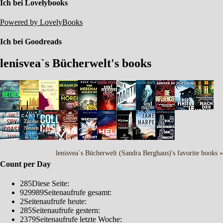
Ich bei Lovelybooks
Powered by LovelyBooks
Ich bei Goodreads
lenisvea`s Bücherwelt's books
lenisvea`s Bücherwelt (Sandra Berghaus)'s favorite books »
Count per Day
285
Diese Seite:
929989
Seitenaufrufe gesamt:
2
Seitenaufrufe heute:
285
Seitenaufrufe gestern:
2379
Seitenaufrufe letzte Woche: