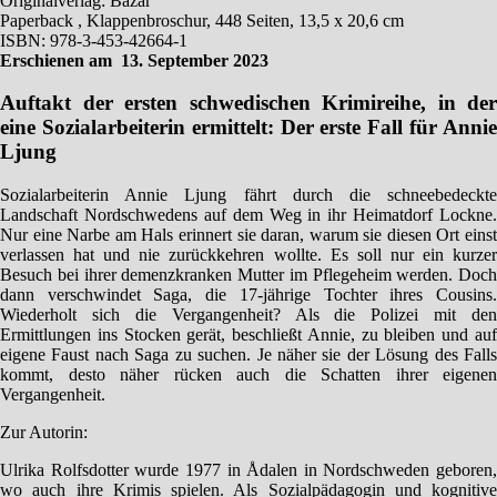
Originalverlag: Bazar
Paperback , Klappenbroschur, 448 Seiten, 13,5 x 20,6 cm
ISBN: 978-3-453-42664-1
Erschienen am 13. September 2023
Auftakt der ersten schwedischen Krimireihe, in der
eine Sozialarbeiterin ermittelt: Der erste Fall für Annie
Ljung
Sozialarbeiterin Annie Ljung fährt durch die schneebedeckte
Landschaft Nordschwedens auf dem Weg in ihr Heimatdorf Lockne.
Nur eine Narbe am Hals erinnert sie daran, warum sie diesen Ort einst
verlassen hat und nie zurückkehren wollte. Es soll nur ein kurzer
Besuch bei ihrer demenzkranken Mutter im Pflegeheim werden. Doch
dann verschwindet Saga, die 17-jährige Tochter ihres Cousins.
Wiederholt sich die Vergangenheit? Als die Polizei mit den
Ermittlungen ins Stocken gerät, beschließt Annie, zu bleiben und auf
eigene Faust nach Saga zu suchen. Je näher sie der Lösung des Falls
kommt, desto näher rücken auch die Schatten ihrer eigenen
Vergangenheit.
Zur Autorin:
Ulrika Rolfsdotter wurde 1977 in Ådalen in Nordschweden geboren,
wo auch ihre Krimis spielen. Als Sozialpädagogin und kognitive