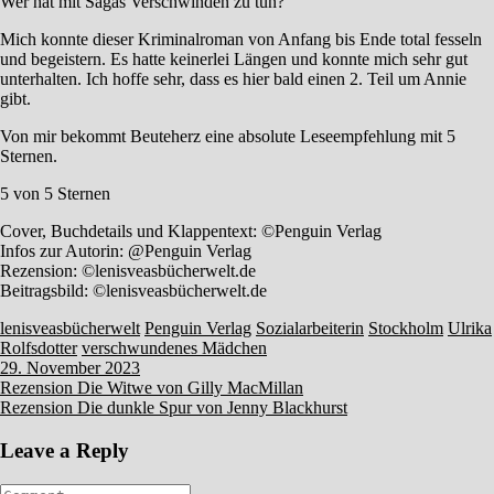
Wer hat mit Sagas Verschwinden zu tun?
Mich konnte dieser Kriminalroman von Anfang bis Ende total fesseln
und begeistern. Es hatte keinerlei Längen und konnte mich sehr gut
unterhalten. Ich hoffe sehr, dass es hier bald einen 2. Teil um Annie
gibt.
Von mir bekommt Beuteherz eine absolute Leseempfehlung mit 5
Sternen.
5 von 5 Sternen
Cover, Buchdetails und Klappentext: ©Penguin Verlag
Infos zur Autorin: @Penguin Verlag
Rezension: ©lenisveasbücherwelt.de
Beitragsbild: ©lenisveasbücherwelt.de
lenisveasbücherwelt
Penguin Verlag
Sozialarbeiterin
Stockholm
Ulrika
Rolfsdotter
verschwundenes Mädchen
29. November 2023
Beitragsnavigation
Rezension Die Witwe von Gilly MacMillan
Rezension Die dunkle Spur von Jenny Blackhurst
Leave a Reply