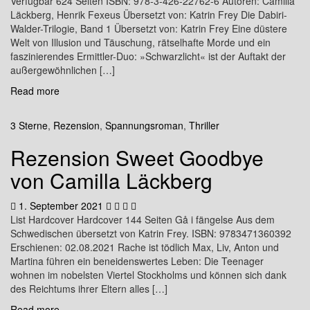
Verfügbar 624 Seiten ISBN: 978-3-426-22762-6 Autoren: Camilla
Läckberg, Henrik Fexeus Übersetzt von: Katrin Frey Die Dabiri-
Walder-Trilogie, Band 1 Übersetzt von: Katrin Frey Eine düstere
Welt von Illusion und Täuschung, rätselhafte Morde und ein
faszinierendes Ermittler-Duo: »Schwarzlicht« ist der Auftakt der
außergewöhnlichen […]
Read more
3 Sterne
,
Rezension
,
Spannungsroman
,
Thriller
Rezension Sweet Goodbye
von Camilla Läckberg
1. September 2021
List Hardcover Hardcover 144 Seiten Gå i fängelse Aus dem
Schwedischen übersetzt von Katrin Frey. ISBN: 9783471360392
Erschienen: 02.08.2021 Rache ist tödlich Max, Liv, Anton und
Martina führen ein beneidenswertes Leben: Die Teenager
wohnen im nobelsten Viertel Stockholms und können sich dank
des Reichtums ihrer Eltern alles […]
Read more