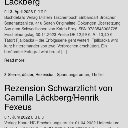
Läckberg
13. April 2023
Buchdetails Verlag Ullstein Taschenbuch Einbandart Broschur
Seitenanzahl ca. 416 Seiten Originaltitel Gökungen Übersetzung
Aus dem Schwedischen von Katrin Frey ISBN 9783548068725
Erscheinungstag 30.11.2023 Preise DE 12,99 €, AT 13,40 €
Tatort Fjällbacka – die Erfolgsserie geht weiter! Fjällbacka wird
kurz hintereinander von zwei Verbrechen erschüttert. Ein
berühmter Fotograf wird brutal […]
Read more
3 Sterne
,
düster
,
Rezension
,
Spannungsroman
,
Thriller
Rezension Schwarzlicht von
Camilla Läckberg/Henrik
Fexeus
1. Juni 2022
Verlag: Knaur HC Erscheinungstermin: 01.04.2022 Lieferstatus: