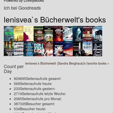
Powered by LovelyBooks
Ich bei Goodreads
lenisvea`s Bücherwelt's books
lenisvea`s Bücherwelt (Sandra Berghaus)'s favorite books »
Count per
Day
929695
Seitenaufrufe gesamt:
569
Seitenaufrufe heute:
233
Seitenaufrufe gestern:
2719
Seitenaufrufe letzte Woche:
2085
Seitenaufrufe pro Monat:
387335
Besucher gesamt:
534
Besucher heute: