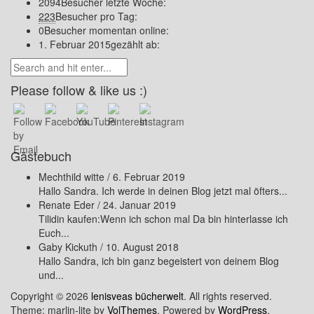
2094
Besucher letzte Woche:
223
Besucher pro Tag:
0
Besucher momentan online:
1. Februar 2015
gezählt ab:
Please follow & like us :)
Gästebuch
Mechthild witte
/
6. Februar 2019
Hallo Sandra. Ich werde in deinen Blog jetzt mal öfters...
Renate Eder
/
24. Januar 2019
Tilidin kaufen:Wenn ich schon mal Da bin hinterlasse ich
Euch...
Gaby Kickuth
/
10. August 2018
Hallo Sandra, ich bin ganz begeistert von deinem Blog
und...
Copyright © 2026
lenisveas bücherwelt
. All rights reserved.
Theme: marlin-lite by
VolThemes
. Powered by
WordPress
.