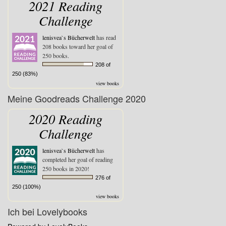
2021 Reading
Challenge
lenisvea`s Bücherwelt
has read
208 books toward her goal of
250 books.
208 of
250 (83%)
view books
Meine Goodreads Challenge 2020
2020 Reading
Challenge
lenisvea`s Bücherwelt
has
completed her goal of reading
250 books in 2020!
276 of
250 (100%)
view books
Ich bei Lovelybooks