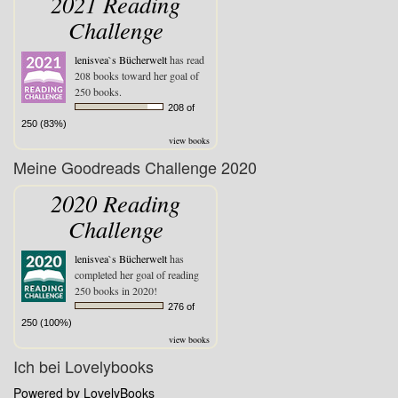
2021 Reading
Challenge
lenisvea`s Bücherwelt
has read
208 books toward her goal of
250 books.
208 of
250 (83%)
view books
Meine Goodreads Challenge 2020
2020 Reading
Challenge
lenisvea`s Bücherwelt
has
completed her goal of reading
250 books in 2020!
276 of
250 (100%)
view books
Ich bei Lovelybooks
Powered by LovelyBooks