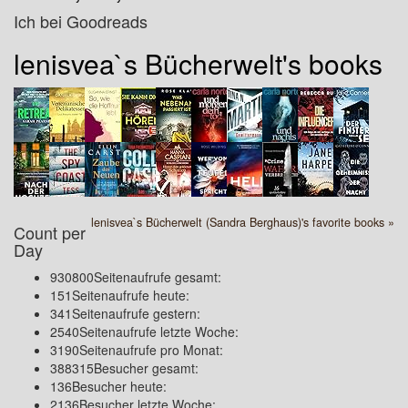
Ich bei Goodreads
lenisvea`s Bücherwelt's books
lenisvea`s Bücherwelt (Sandra Berghaus)'s favorite books »
Count per
Day
930800
Seitenaufrufe gesamt:
151
Seitenaufrufe heute:
341
Seitenaufrufe gestern:
2540
Seitenaufrufe letzte Woche:
3190
Seitenaufrufe pro Monat:
388315
Besucher gesamt:
136
Besucher heute:
2136
Besucher letzte Woche: